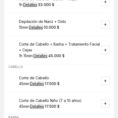
1h
·
Detalles
·
33.000 $
.
Duración
.
:
Precio
:
Reservar
Depilación de Nariz + Oído
15min
·
Detalles
·
10.000 $
.
Duración
:
.
Precio
:
Reservar
Corte de Cabello + Barba + Tratamiento Facial
+ Cejas
1h 15min
·
Detalles
·
45.000 $
.
Duración
:
.
Precio
:
CABELLO
Reservar
Corte de Cabello
45min
·
Detalles
·
17.500 $
.
Duración
:
.
Precio
:
Reservar
Corte de Cabello Niño (7 a 10 años)
45min
·
Detalles
·
17.500 $
.
Duración
:
.
Precio
:
BARBA