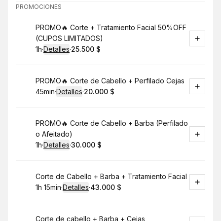
PROMOCIONES
Reservar
PROMO🔥 Corte + Tratamiento Facial 50%OFF
(CUPOS LIMITADOS)
1h
·
Detalles
·
25.500 $
.
Duración
.
:
Precio
:
Reservar
PROMO🔥 Corte de Cabello + Perfilado Cejas
45min
·
Detalles
·
20.000 $
.
Duración
:
.
Precio
:
Reservar
PROMO🔥 Corte de Cabello + Barba (Perfilado
o Afeitado)
1h
·
Detalles
·
30.000 $
.
Duración
.
:
Precio
:
Reservar
Corte de Cabello + Barba + Tratamiento Facial
1h 15min
·
Detalles
·
43.000 $
.
Duración
:
.
Precio
:
Reservar
Corte de cabello + Barba + Cejas