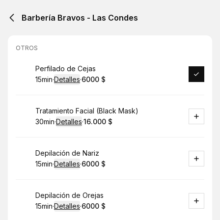
Barbería Bravos - Las Condes
OTROS
Reservar
Perfilado de Cejas
15min
·
Detalles
·
6000 $
.
Duración
:
.
Precio
:
Reservar
Tratamiento Facial (Black Mask)
30min
·
Detalles
·
16.000 $
.
Duración
:
.
Precio
:
Reservar
Depilación de Nariz
15min
·
Detalles
·
6000 $
.
Duración
:
.
Precio
:
Reservar
Depilación de Orejas
15min
·
Detalles
·
6000 $
.
Duración
:
.
Precio
: