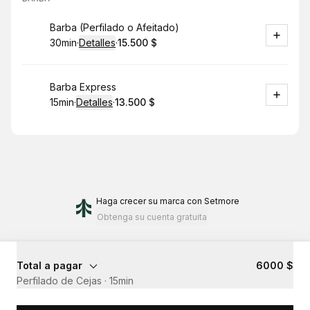
Reservar
Barba (Perfilado o Afeitado)
30min
·
Detalles
·
15.500 $
.
Duración
:
.
Precio
:
Reservar
Barba Express
15min
·
Detalles
·
13.500 $
.
Duración
:
.
Precio
:
Haga crecer su marca
con Setmore
Obtenga su cuenta gratuita
Total a pagar
6000 $
Perfilado de Cejas
·
15min