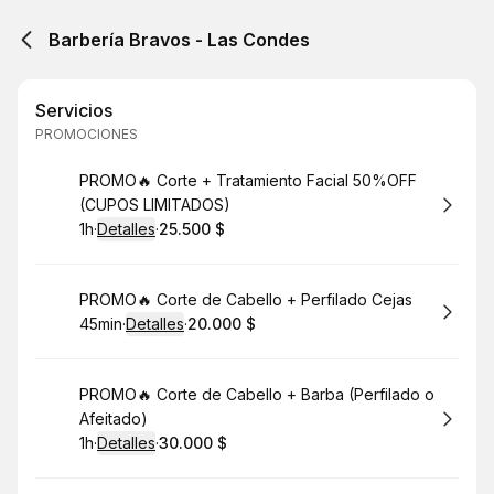
Barbería Bravos - Las Condes
Servicios
PROMOCIONES
Reservar
PROMO🔥 Corte + Tratamiento Facial 50%OFF
(CUPOS LIMITADOS)
1h
·
Detalles
·
25.500 $
.
Duración
.
:
Precio
:
Reservar
PROMO🔥 Corte de Cabello + Perfilado Cejas
45min
·
Detalles
·
20.000 $
.
Duración
:
.
Precio
:
Reservar
PROMO🔥 Corte de Cabello + Barba (Perfilado o
Afeitado)
1h
·
Detalles
·
30.000 $
.
Duración
.
:
Precio
: