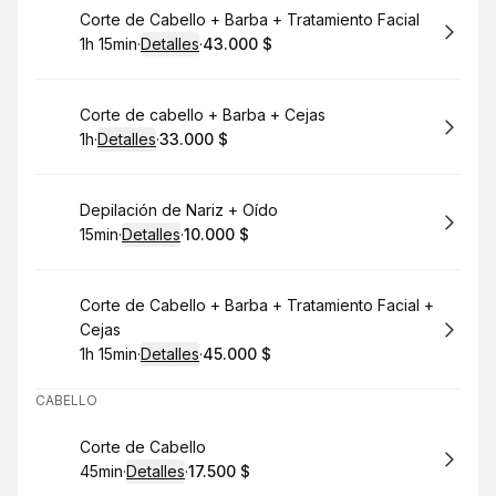
Reservar
Corte de Cabello + Barba + Tratamiento Facial
1h 15min
·
Detalles
·
43.000 $
.
Duración
:
.
Precio
:
Reservar
Corte de cabello + Barba + Cejas
1h
·
Detalles
·
33.000 $
.
Duración
.
:
Precio
:
Reservar
Depilación de Nariz + Oído
15min
·
Detalles
·
10.000 $
.
Duración
:
.
Precio
:
Reservar
Corte de Cabello + Barba + Tratamiento Facial +
Cejas
1h 15min
·
Detalles
·
45.000 $
.
Duración
:
.
Precio
:
CABELLO
Reservar
Corte de Cabello
45min
·
Detalles
·
17.500 $
.
Duración
:
.
Precio
: