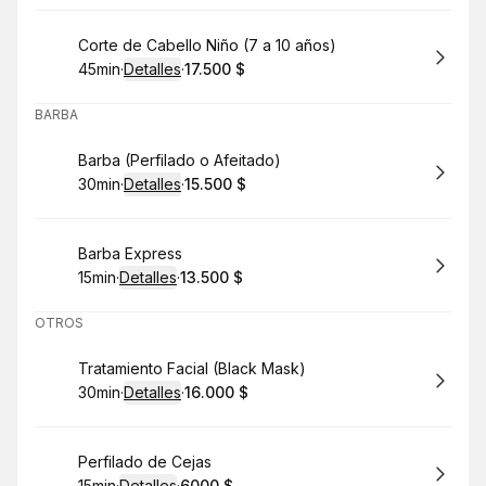
Reservar
Corte de Cabello Niño (7 a 10 años)
45min
·
Detalles
·
17.500 $
.
Duración
:
.
Precio
:
BARBA
Reservar
Barba (Perfilado o Afeitado)
30min
·
Detalles
·
15.500 $
.
Duración
:
.
Precio
:
Reservar
Barba Express
15min
·
Detalles
·
13.500 $
.
Duración
:
.
Precio
:
OTROS
Reservar
Tratamiento Facial (Black Mask)
30min
·
Detalles
·
16.000 $
.
Duración
:
.
Precio
:
Reservar
Perfilado de Cejas
15min
·
Detalles
·
6000 $